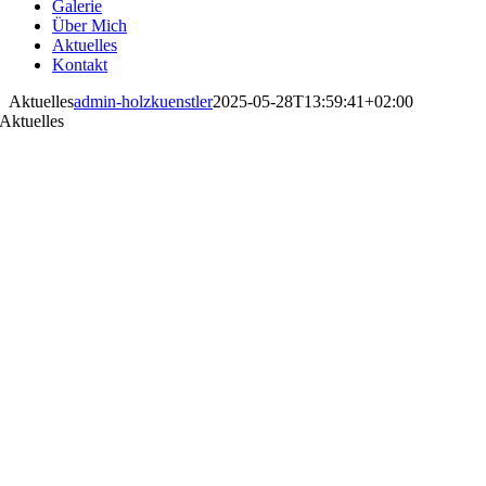
Galerie
Über Mich
Aktuelles
Kontakt
Aktuelles
admin-holzkuenstler
2025-05-28T13:59:41+02:00
Aktuelles