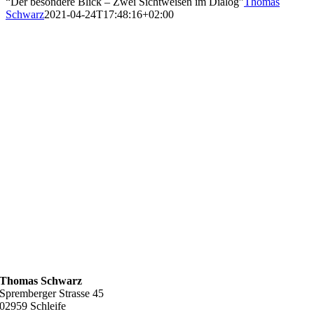
“Der besondere Blick – Zwei Sichtweisen im Dialog”
Thomas
Schwarz
2021-04-24T17:48:16+02:00
Thomas Schwarz
Spremberger Strasse 45
02959 Schleife